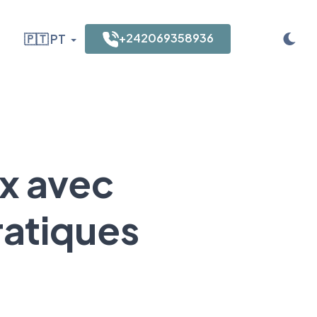
+242069358936
🇵🇹 PT
ux avec
ratiques