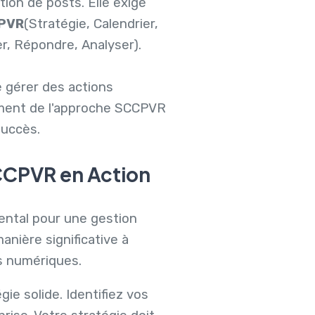
tion de posts. Elle exige
PVR
(Stratégie, Calendrier,
er, Répondre, Analyser).
e gérer des actions
lément de l'approche SCCPVR
succès.
CCPVR
en Action
ental pour une gestion
nière significative à
es numériques.
ie solide. Identifiez vos