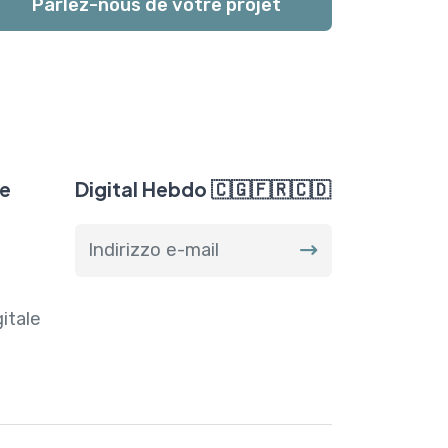
Parlez-nous de votre projet
e
Digital Hebdo 🇨🇬🇫🇷🇨🇩
b
itale