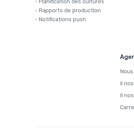
- Planification des cultures
- Rapports de production
- Notifications push
Agen
Nous
Il no
Il no
Carri