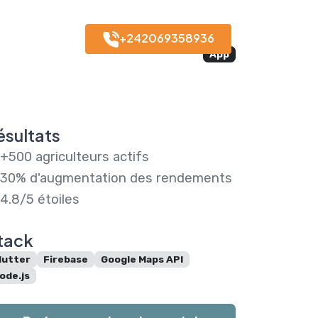
+242069358936
🇮🇹 IT
App
ésultats
+500 agriculteurs actifs
30% d'augmentation des rendements
4.8/5 étoiles
tack
lutter
Firebase
Google Maps API
ode.js