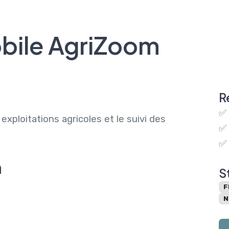
Competenze
Offerte
Agenzie
Blog
obile AgriZoom
R
✅ 
exploitations agricoles et le suivi des
✅ 
✅ 
n
S
F
N