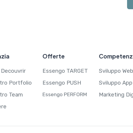
zia
Offerte
Competenz
 Decouvrir
Essengo TARGET
Sviluppo We
stro Portfolio
Essengo PUSH
Sviluppo App
stro Team
Essengo PERFORM
Marketing Dig
ere