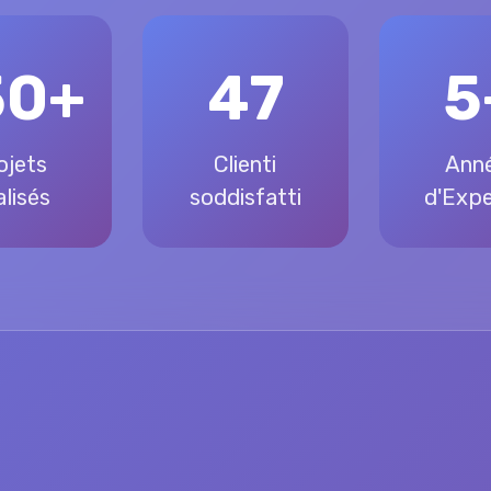
50+
47
5
ojets
Clienti
Ann
lisés
soddisfatti
d'Expe