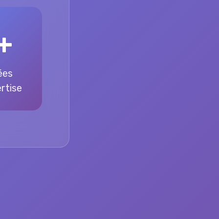
+
ées
rtise