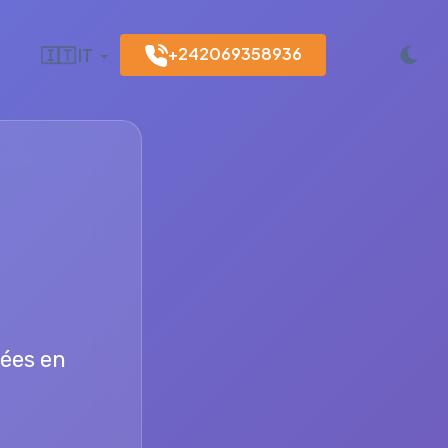
+242069358936
🇮🇹 IT
dées en