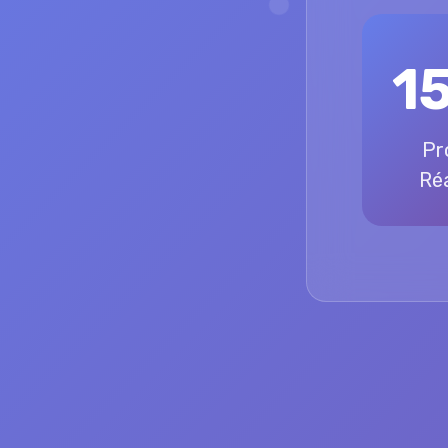
1
Pr
Réa