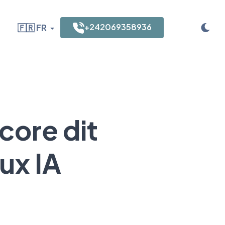
+242069358936
🇫🇷 FR
core dit
ux IA