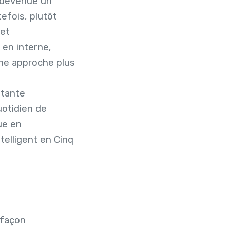
 devenue un
efois, plutôt
 et
 en interne,
une approche plus
stante
otidien de
ue en
telligent en Cinq
 façon