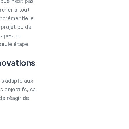
ique n'est pas
rcher à tout
ncrémentielle.
projet ou de
étapes ou
seule étape.
nnovations
le s'adapte aux
 objectifs, sa
de réagir de