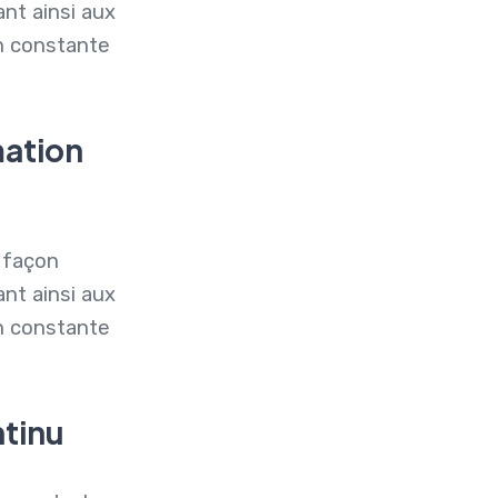
nt ainsi aux
n constante
mation
 façon
nt ainsi aux
n constante
ntinu