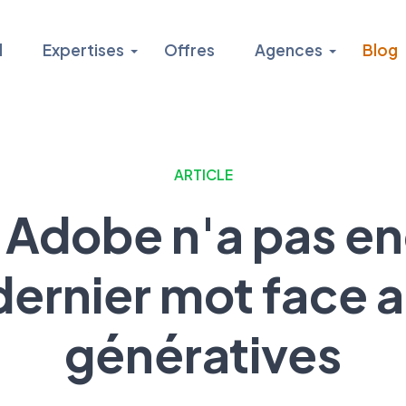
l
Expertises
Offres
Agences
Blog
ARTICLE
 : Adobe n'a pas en
dernier mot face a
génératives