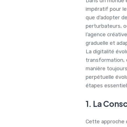
Dans un monde e
impératif pour l
que d'adopter d
perturbateurs, o
l’agence créativ
graduelle et ada
La digitalité évo
transformation, 
manière toujour
perpétuelle évol
étapes essentiel
1. La Cons
Cette approche 