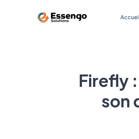
Accuei
Firefly
son 