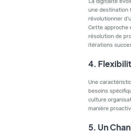
La digitalité évo
une destination f
révolutionner d'
Cette approche 
résolution de pro
itérations succe
4. Flexibil
Une caractéristiqu
besoins spécifiq
culture organisa
manière proactiv
5. Un Chan