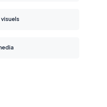
 visuels
media