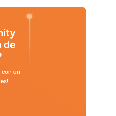
nity
a de
?
a con un
les!