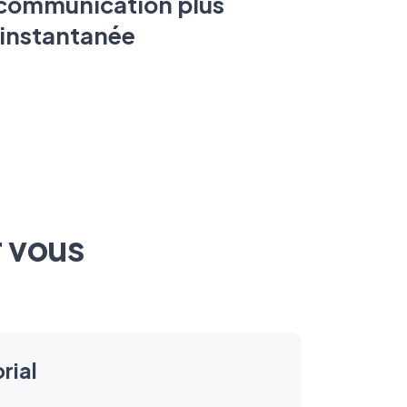
 communication plus
t instantanée
r vous
rial