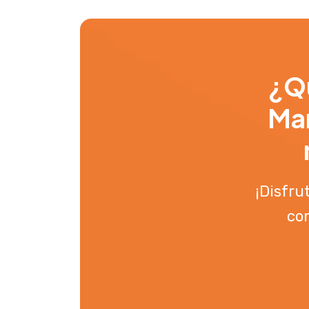
¿Qu
Man
¡Disfru
con