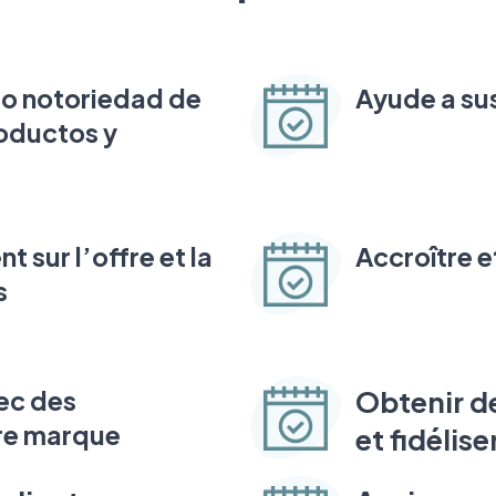
d o notoriedad de
Ayude a sus
oductos y
nt sur l’offre et la
Accroître et
s
vec des
Obtenir d
re marque
et fidélise