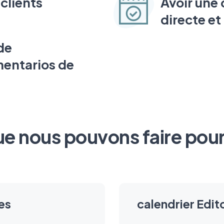
clients
Avoir une
directe e
de
entarios de
e nous pouvons faire pou
es
calendrier Edito