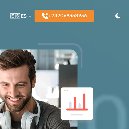
+242069358936
🇪🇸 ES